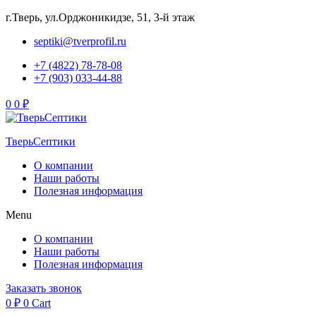
г.Тверь, ул.Орджоникидзе, 51, 3-й этаж
septiki@tverprofil.ru
+7 (4822) 78-78-08
+7 (903) 033-44-88
Menu
0
0
₽
ТверьСептики
О компании
Наши работы
Полезная информация
Menu
О компании
Наши работы
Полезная информация
Заказать звонок
0
₽
0
Cart