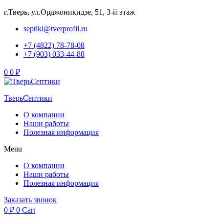
г.Тверь, ул.Орджоникидзе, 51, 3-й этаж
septiki@tverprofil.ru
+7 (4822) 78-78-08
+7 (903) 033-44-88
Menu
0
0
₽
ТверьСептики
О компании
Наши работы
Полезная информация
Menu
О компании
Наши работы
Полезная информация
Заказать звонок
0
₽
0
Cart