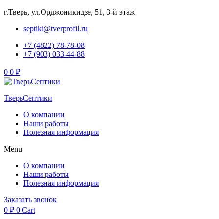
г.Тверь, ул.Орджоникидзе, 51, 3-й этаж
septiki@tverprofil.ru
+7 (4822) 78-78-08
+7 (903) 033-44-88
Menu
0
0
₽
ТверьСептики
О компании
Наши работы
Полезная информация
Menu
О компании
Наши работы
Полезная информация
Заказать звонок
0
₽
0
Cart